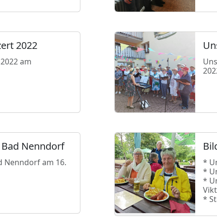
ert 2022
Uns
 2022 am
Uns
202
in Bad Nenndorf
Bil
ad Nenndorf am 16.
* U
* U
* U
Vik
* S