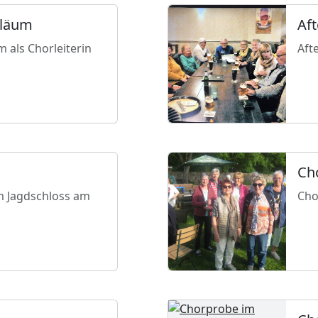
iläum
Af
m als Chorleiterin
Aft
Ch
m Jagdschloss am
Cho