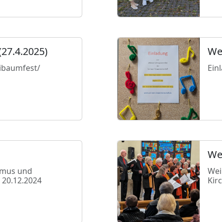
(27.4.2025)
We
ibaumfest/
Ein
We
smus und
Wei
 20.12.2024
Kir