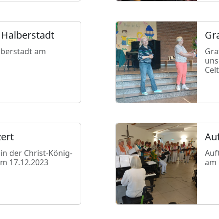
 Halberstadt
Gr
lberstadt am
Gra
uns
Cel
ert
Auf
n der Christ-König-
Auf
om 17.12.2023
am 