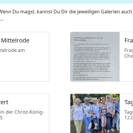
Wenn Du magst, kannst Du Dir die jeweiligen Galerien auch 
..
 Mittelrode
Fr
ttelrode am
Fra
Cho
ert
Ta
n der Christ-König-
Tag
25
12.