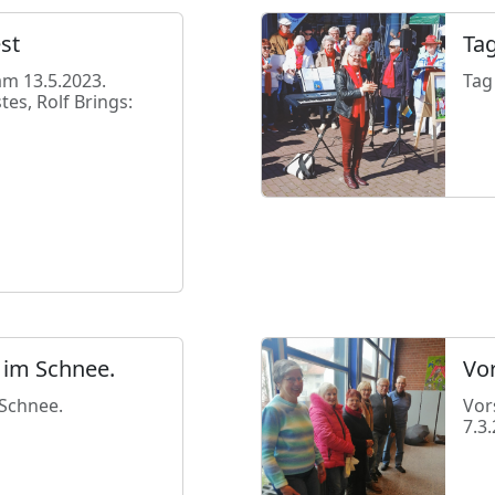
st
Tag
am 13.5.2023.
Tag
tes, Rolf Brings:
 im Schnee.
Vo
 Schnee.
Vor
7.3