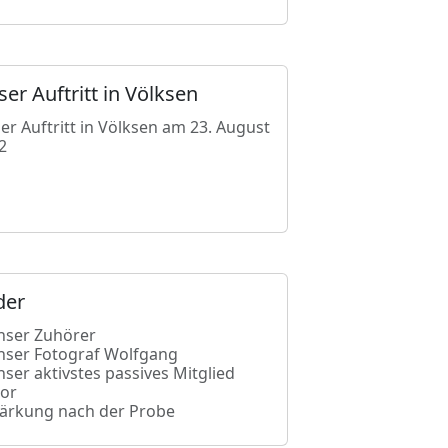
er Auftritt in Völksen
er Auftritt in Völksen am 23. August
2
der
nser Zuhörer
nser Fotograf Wolfgang
nser aktivstes passives Mitglied
tor
tärkung nach der Probe